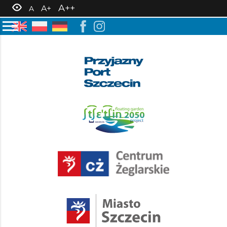
A++
A+
A
7 maja 2024