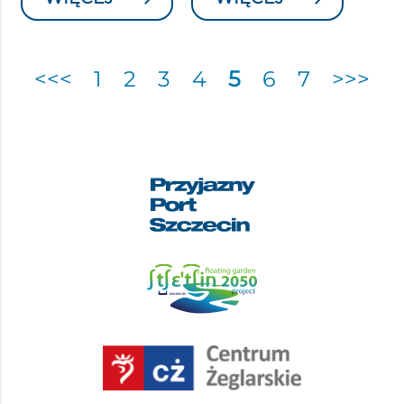
<<<
1
2
3
4
5
6
7
>>>